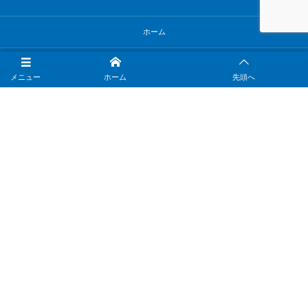
ホーム
こだわり
メニュー
ホーム
先頭へ
施工事例
お客様の声
練馬区で外壁塗装
会社案内
お問い合わせ
サイトマップ
© 2020 - 2026
株式会社ハウスコート