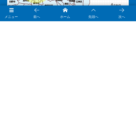
メニュー
前へ
ホーム
先頭へ
次へ
西東京市を拠点にご対応しております。
会社情報
株式会社ハウスコート
〒188-0014 東京都西東京市芝久保町5-4-58-3F
TEL:0120-296-050
東京都知事許可(般-7)第134881号
※営業電話は固くお断り致します。