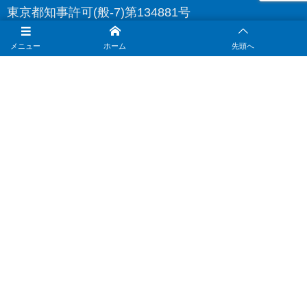
東京都知事許可(般-7)第134881号
※営業電話は固くお断り致します。
メニュー
ホーム
先頭へ
ホーム
こだわり
施工事例
お客様の声
練馬区で外壁塗装
会社案内
お問い合わせ