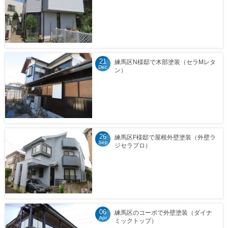
21
練馬区N様邸で木部塗装（セラMレタ
Dec
ン）
26
練馬区F様邸で屋根外壁塗装（外壁ラ
Sep
ジセラプロ）
06
練馬区のコーポで外壁塗装（ダイナ
Apr
ミックトップ）